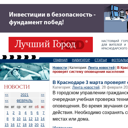
ГЛАВНАЯ
НАВИГАТОР
СТАТЬИ
ФОТОАЛЬ
Новости
| Категория:
Лента новостей
|
В Кра
проверят систему оповещения населения
В Краснодаре 3 марта проверят
Категория:
Лента новостей
, 28 февраля 20
В городском управлении гражданск
2021
<<
>>
очередная учебная проверка техни
ФЕВРАЛЬ
<<
>>
оповещения. Во время звучания си
пн
вт
ср
чт
пт
сб
вс
действия. Необходимо сохранять с
1
2
3
4
5
6
7
местах или дома.
8
9
10
11
12
13
14
15
16
17
18
19
20
21