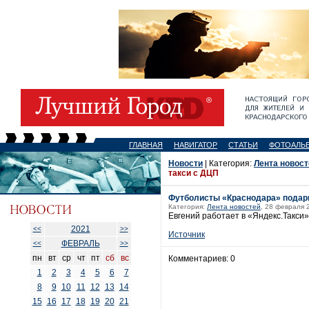
ГЛАВНАЯ
НАВИГАТОР
СТАТЬИ
ФОТОАЛЬ
Новости
| Категория:
Лента новост
такси с ДЦП
Футболисты «Краснодара» подари
Категория:
Лента новостей
, 28 февраля 
Евгений работает в «Яндекс.Такси»
2021
<<
>>
Источник
ФЕВРАЛЬ
<<
>>
пн
вт
ср
чт
пт
сб
вс
Комментариев: 0
1
2
3
4
5
6
7
8
9
10
11
12
13
14
15
16
17
18
19
20
21