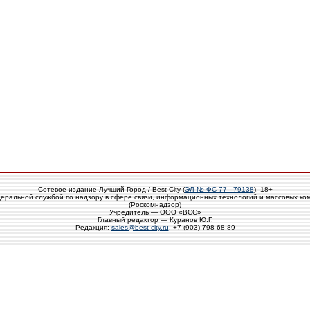
Сетевое издание Лучший Город / Best City (
ЭЛ № ФС 77 - 79138
), 18+
еральной службой по надзору в сфере связи, информационных технологий и массовых ко
(Роскомнадзор)
Учредитель — ООО «ВСС»
Главный редактор — Куранов Ю.Г.
Редакция:
sales@best-city.ru
, +7 (903) 798-68-89