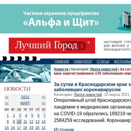
ГЛАВНАЯ
НАВИГАТОР
СТАТЬИ
ФОТОАЛЬ
Новости
| Категория:
Лента новостей
|
За су
крае зарегистрировано 130 заболевших ко
За сутки в Краснодарском крае 
заболевших коронавирусом
Категория:
Лента новостей
, 10 марта 2021,
2021
<<
>>
Оперативный штаб Краснодарского 
МАРТ
<<
>>
пандемии в медицинские организа
пн
вт
ср
чт
пт
сб
вс
на COVID-19 обратились 189219 ч
1
2
3
4
5
6
7
2584259 исследований. Коронавиру
8
9
10
11
12
13
14
15
16
17
18
19
20
21
Источник