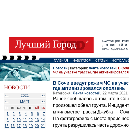
ГЛАВНАЯ
НАВИГАТОР
СТАТЬИ
ФОТОАЛЬ
Новости
| Категория:
Лента новостей
|
В Соч
ЧС на участке трассы, где активизировалс
В Сочи введут режим ЧС на учас
где активизировался оползень
Категория:
Лента новостей
, 22 марта 2021,
2021
<<
>>
Ранее сообщалось о том, что в Со
МАРТ
<<
>>
произошел обвал грунта. Инцидент
пн
вт
ср
чт
пт
сб
вс
м километре трассы Джубга — Сочи
1
2
3
4
5
6
7
На фотографиях с места происшест
8
9
10
11
12
13
14
грунта разрушилась часть дорожно
15
16
17
18
19
20
21