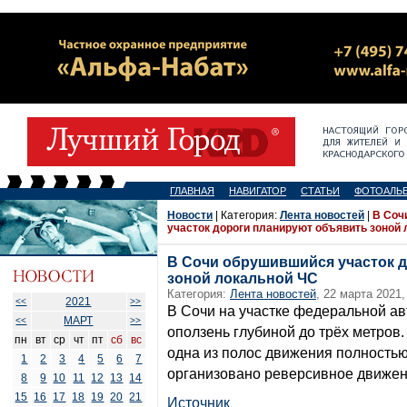
ГЛАВНАЯ
НАВИГАТОР
СТАТЬИ
ФОТОАЛЬ
Новости
| Категория:
Лента новостей
|
В Соч
участок дороги планируют объявить зоной
В Сочи обрушившийся участок 
зоной локальной ЧС
Категория:
Лента новостей
, 22 марта 2021,
2021
<<
>>
В Сочи на участке федеральной ав
МАРТ
<<
>>
оползень глубиной до трёх метров.
пн
вт
ср
чт
пт
сб
вс
одна из полос движения полностью
1
2
3
4
5
6
7
организовано реверсивное движен
8
9
10
11
12
13
14
15
16
17
18
19
20
21
Источник