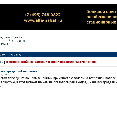
БОМ
РАБОТА
ей
|
В Новороссийске в аварии с такси пострадали 4 человека
и пострадали 4 человека
21, 09:51
кая легковушка по невыясненным причинам оказалась на встречной полосе, г
 К счастью, в этот момент на нем не оказалось пешеходов, иначе пострадавш
.