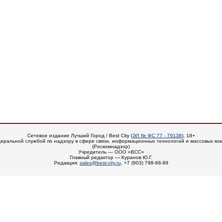
Сетевое издание Лучший Город / Best City (
ЭЛ № ФС 77 - 79138
), 18+
еральной службой по надзору в сфере связи, информационных технологий и массовых ко
(Роскомнадзор)
Учредитель — ООО «ВСС»
Главный редактор — Куранов Ю.Г.
Редакция:
sales@best-city.ru
, +7 (903) 798-68-89