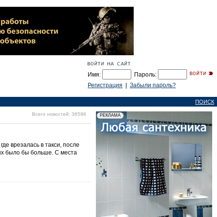
Имя:
Пароль:
Регистрация
|
Забыли пароль?
ПОИСК
Всего новостей: 36596
де врезалась в такси, после
их было бы больше. С места