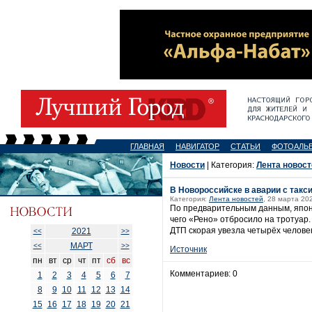
ГЛАВНАЯ
НАВИГАТОР
СТАТЬИ
ФОТОАЛЬ
Новости
| Категория:
Лента новост
В Новороссийске в аварии с такс
Категория:
Лента новостей
, 28 марта 20
По предварительным данным, японс
чего «Рено» отбросило на тротуар.
ДТП скорая увезла четырёх человек
2021
<<
>>
МАРТ
<<
>>
Источник
пн
вт
ср
чт
пт
сб
вс
Комментариев: 0
1
2
3
4
5
6
7
8
9
10
11
12
13
14
15
16
17
18
19
20
21