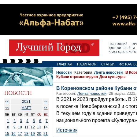
ГЛАВНАЯ
НАВИГАТОР
СТАТЬИ
ФОТОАЛЬ
Новости
| Категория:
Лента новостей
|
В Кор
Кубани отремонтируют Дом культуры
В Кореновском районе Кубани 
Категория:
Лента новостей
, 29 марта 2021,
В 2021 и 2023 пройдут работы. В 1
2021
<<
>>
в поселке Новоберезанский и с то
МАРТ
<<
>>
В текущем году в здании приведут 
пн
вт
ср
чт
пт
сб
вс
национального проекта «Культура»
1
2
3
4
5
6
7
8
9
10
11
12
13
14
Источник
15
16
17
18
19
20
21