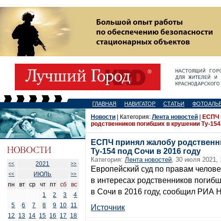
ГЛАВНАЯ
НАВИГАТОР
СТАТЬИ
ФОТОАЛЬ
Новости
| Категория:
Лента новостей
|
ЕСПЧ 
родственников погибших в крушении Ту-154 
ЕСПЧ принял жалобу родственн
Ту-154 под Сочи в 2016 году
Категория:
Лента новостей
, 30 июля 2021, 
2021
<<
>>
Европейский суд по правам челов
ИЮЛЬ
<<
>>
в интересах родственников погибш
пн
вт
ср
чт
пт
сб
вс
в Сочи в 2016 году, сообщил РИА 
1
2
3
4
5
6
7
8
9
10
11
Источник
12
13
14
15
16
17
18