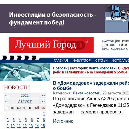
ГЛАВНАЯ
НАВИГАТОР
СТАТЬИ
ФОТОАЛЬ
Новости
| Категория:
Лента новостей
|
В «До
рейс в Геленджик из-за сообщения о бомбе
В «Домодедово» задержали рейс
о бомбе
Категория:
Лента новостей
, 28 августа 202
2021
<<
>>
По расписания Airbus A320 должен
АВГУСТ
<<
>>
«Домодедово» в Геленджик в 11:25
пн
вт
ср
чт
пт
сб
вс
задержан — самолет проверяют.
1
2
3
4
5
6
7
8
Источник
9
10
11
12
13
14
15