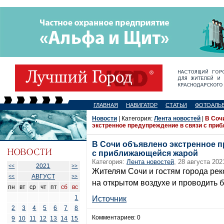
ГЛАВНАЯ
НАВИГАТОР
СТАТЬИ
ФОТОАЛЬ
Новости
| Категория:
Лента новостей
|
В Соч
экстренное предупреждение в связи с пр
В Сочи объявлено экстренное п
с приближающейся жарой
Категория:
Лента новостей
, 28 августа 202
2021
<<
>>
Жителям Сочи и гостям города ре
АВГУСТ
<<
>>
на открытом воздухе и проводить 
пн
вт
ср
чт
пт
сб
вс
1
Источник
2
3
4
5
6
7
8
Комментариев: 0
9
10
11
12
13
14
15