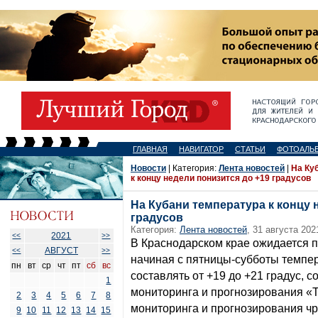
ГЛАВНАЯ
НАВИГАТОР
СТАТЬИ
ФОТОАЛЬ
Новости
| Категория:
Лента новостей
|
На Ку
к концу недели понизится до +19 градусов
На Кубани температура к концу 
градусов
Категория:
Лента новостей
, 31 августа 202
2021
<<
>>
В Краснодарском крае ожидается 
АВГУСТ
<<
>>
начиная с пятницы-субботы темпер
пн
вт
ср
чт
пт
сб
вс
составлять от +19 до +21 градус, 
1
мониторинга и прогнозирования «
2
3
4
5
6
7
8
мониторинга и прогнозирования ч
9
10
11
12
13
14
15