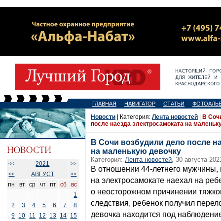
ГЛАВНАЯ
НАВИГАТОР
СТАТЬИ
ФОТОАЛЬ
Новости
| Категория:
Лента новостей
|
В Соч
после наезда электросамоката на маленьк
В Сочи возбудили дело после н
на маленькую девочку
Категория:
Лента новостей
, 30 августа 202
2021
<<
>>
В отношении 44-летнего мужчины, 
АВГУСТ
<<
>>
на электросамокате наехал на реб
пн
вт
ср
чт
пт
сб
вс
о неосторожном причинении тяжко
1
следствия, ребенок получил перел
2
3
4
5
6
7
8
девочка находится под наблюдени
9
10
11
12
13
14
15