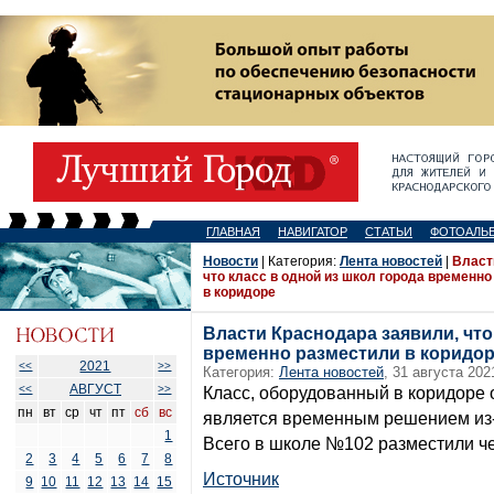
ГЛАВНАЯ
НАВИГАТОР
СТАТЬИ
ФОТОАЛЬ
Новости
| Категория:
Лента новостей
|
Власт
что класс в одной из школ города временн
в коридоре
Власти Краснодара заявили, что
временно разместили в коридо
2021
<<
>>
Категория:
Лента новостей
, 31 августа 202
АВГУСТ
<<
>>
Класс, оборудованный в коридоре 
пн
вт
ср
чт
пт
сб
вс
является временным решением из-
1
Всего в школе №102 разместили ч
2
3
4
5
6
7
8
Источник
9
10
11
12
13
14
15