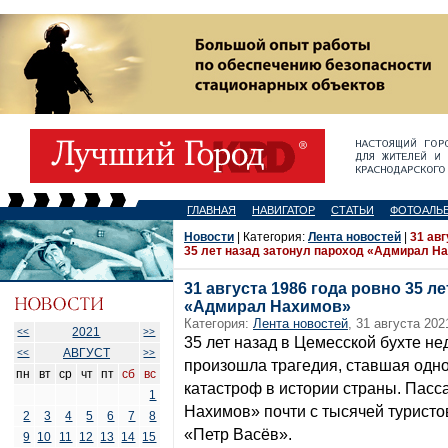
ГЛАВНАЯ
НАВИГАТОР
СТАТЬИ
ФОТОАЛЬ
Новости
| Категория:
Лента новостей
|
31 авг
35 лет назад затонул пароход «Адмирал Н
31 августа 1986 года ровно 35 л
«Адмирал Нахимов»
Категория:
Лента новостей
, 31 августа 202
2021
<<
>>
35 лет назад в Цемесской бухте н
АВГУСТ
<<
>>
произошла трагедия, ставшая одно
пн
вт
ср
чт
пт
сб
вс
катастроф в истории страны. Пас
1
Нахимов» почти с тысячей туристов
2
3
4
5
6
7
8
«Петр Васёв».
9
10
11
12
13
14
15