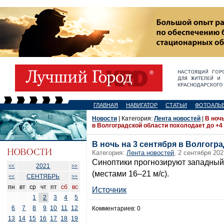
ГЛАВНАЯ
НАВИГАТОР
СТАТЬИ
ФОТОАЛЬ
Новости
| Категория:
Лента новостей
|
В ночь
в Волгоградской области похолодает до +4
В ночь на 3 сентября в Волгогр
Категория:
Лента новостей
, 2 сентября 202
Синоптики прогнозируют западный 
2021
<<
>>
(местами 16–21 м/с).
СЕНТЯБРЬ
<<
>>
пн
вт
ср
чт
пт
сб
вс
Источник
1
2
3
4
5
6
7
8
9
10
11
12
Комментариев: 0
13
14
15
16
17
18
19