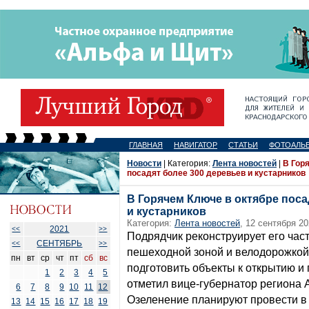
ГЛАВНАЯ
НАВИГАТОР
СТАТЬИ
ФОТОАЛЬ
Новости
| Категория:
Лента новостей
|
В Гор
посадят более 300 деревьев и кустарников
В Горячем Ключе в октябре поса
и кустарников
Категория:
Лента новостей
, 12 сентября 20
2021
<<
>>
Подрядчик реконструирует его час
СЕНТЯБРЬ
<<
>>
пешеходной зоной и велодорожкой.
пн
вт
ср
чт
пт
сб
вс
подготовить объекты к открытию и
1
2
3
4
5
отметил вице-губернатор региона 
6
7
8
9
10
11
12
Озеленение планируют провести в 
13
14
15
16
17
18
19