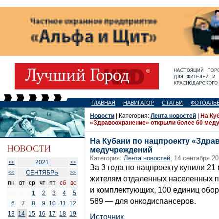
ГЛАВНАЯ
НАВИГАТОР
СТАТЬИ
ФОТОАЛЬ
Новости
| Категория:
Лента новостей
|
На Ку
«Здравоохранение» открыли более 60 мед
На Кубани по нацпроекту «Здра
медучреждений
Категория:
Лента новостей
, 14 сентября 20
2021
<<
>>
За 3 года по нацпроекту купили 2
СЕНТЯБРЬ
<<
>>
жителям отдаленных населенных пу
пн
вт
ср
чт
пт
сб
вс
и комплектующих, 100 единиц обор
1
2
3
4
5
589 — для онкодиспансеров.
6
7
8
9
10
11
12
13
14
15
16
17
18
19
Источник