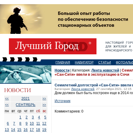
ГЛАВНАЯ
НАВИГАТОР
СТАТЬИ
ФОТОАЛЬ
Новости
| Категория:
Лента новостей
|
Семил
«Сан-Сити» ввели в эксплуатацию в Сочи
Семилетний долгострой «Сан-Сити» ввели 
Категория:
Лента новостей
, 27 сентября 2021, 12:15
Дом должен был быть построен еще в 2014 го
2021
<<
>>
Источник
СЕНТЯБРЬ
<<
>>
пн
вт
ср
чт
пт
сб
вс
Комментариев: 0
1
2
3
4
5
6
7
8
9
10
11
12
13
14
15
16
17
18
19