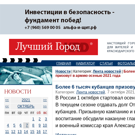
ГЛАВНАЯ
НАВИГАТОР
СТАТЬИ
ФОТОАЛЬ
Новости
| Категория:
Лента новостей
|
Более
призовут в армию осенью 2021 года
Более 6 тысяч кубанцев призов
Категория:
Лента новостей
, 7 октября 2021
В России 1 октября стартовал осе
2021
<<
>>
В текущем сезоне отдавать долг От
ОКТЯБРЬ
<<
>>
кубанцев. Призывную кампанию и 
пн
вт
ср
чт
пт
сб
вс
воспитание обсудили накануне гл
1
2
3
и военный комиссар края Александ
4
5
6
7
8
9
10
11
12
13
14
15
16
17