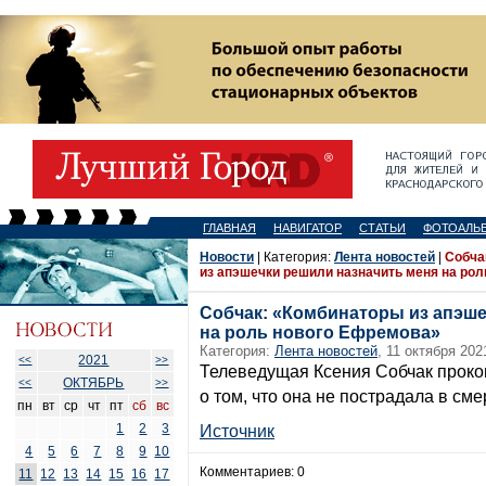
ГЛАВНАЯ
НАВИГАТОР
СТАТЬИ
ФОТОАЛЬ
Новости
| Категория:
Лента новостей
|
Собча
из апэшечки решили назначить меня на ро
Собчак: «Комбинаторы из апэше
на роль нового Ефремова»
Категория:
Лента новостей
, 11 октября 202
2021
<<
>>
Телеведущая Ксения Собчак прок
ОКТЯБРЬ
<<
>>
о том, что она не пострадала в см
пн
вт
ср
чт
пт
сб
вс
1
2
3
Источник
4
5
6
7
8
9
10
Комментариев: 0
11
12
13
14
15
16
17