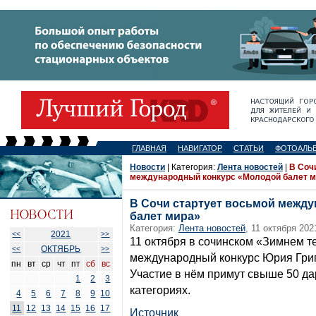
ГЛАВНАЯ
НАВИГАТОР
СТАТЬИ
ФОТОАЛЬ
Новости
| Категория:
Лента новостей
|
В Соч
международный конкурс «Молодой балет 
В Сочи стартует восьмой межд
балет мира»
Категория:
Лента новостей
, 11 октября 202
2021
<<
>>
11 октября в сочинском «Зимнем т
ОКТЯБРЬ
<<
>>
международный конкурс Юрия Григ
пн
вт
ср
чт
пт
сб
вс
Участие в нём примут свыше 50 да
1
2
3
категориях.
4
5
6
7
8
9
10
11
12
13
14
15
16
17
Источник