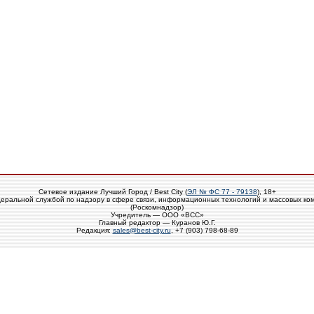
Сетевое издание Лучший Город / Best City (
ЭЛ № ФС 77 - 79138
), 18+
еральной службой по надзору в сфере связи, информационных технологий и массовых ко
(Роскомнадзор)
Учредитель — ООО «ВСС»
Главный редактор — Куранов Ю.Г.
Редакция:
sales@best-city.ru
, +7 (903) 798-68-89