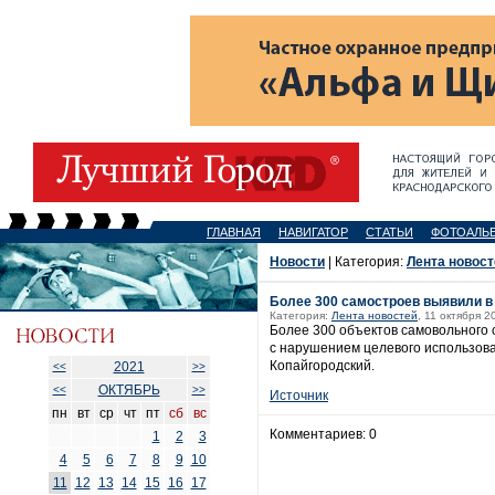
ГЛАВНАЯ
НАВИГАТОР
СТАТЬИ
ФОТОАЛЬ
Новости
| Категория:
Лента новост
Более 300 самостроев выявили в 
Категория:
Лента новостей
, 11 октября 2
Более 300 объектов самовольного с
с нарушением целевого использова
Копайгородский.
2021
<<
>>
ОКТЯБРЬ
<<
>>
Источник
пн
вт
ср
чт
пт
сб
вс
Комментариев: 0
1
2
3
4
5
6
7
8
9
10
11
12
13
14
15
16
17