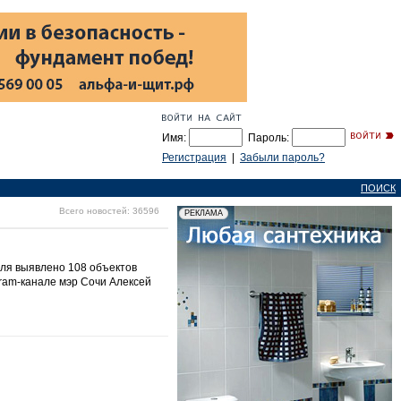
Имя:
Пароль:
Регистрация
|
Забыли пароль?
ПОИСК
Всего новостей: 36596
оля выявлено 108 объектов
gram-канале мэр Сочи Алексей