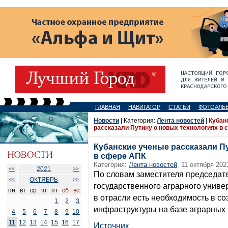
ГЛАВНАЯ
НАВИГАТОР
СТАТЬИ
ФОТОАЛЬ
Новости
| Категория:
Лента новостей
|
Кубан
рассказали Путину о новых технологиях в
Кубанские ученые рассказали П
в сфере АПК
Категория:
Лента новостей
, 11 октября 202
2021
<<
>>
По словам заместителя председате
ОКТЯБРЬ
<<
>>
государственного аграрного униве
пн
вт
ср
чт
пт
сб
вс
в отрасли есть необходимость в с
1
2
3
инфраструктуры на базе аграрных 
4
5
6
7
8
9
10
11
12
13
14
15
16
17
Источник