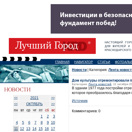
ГЛАВНАЯ
НАВИГАТОР
СТАТЬИ
ФОТОАЛЬ
Новости
| Категория:
Лента новост
Дом культуры отремонтировали п
Категория:
Лента новостей
, 11 октября 2
В здании 1977 года постройки отре
которое преобразилось благодаря 
2021
<<
>>
Источник
ОКТЯБРЬ
<<
>>
пн
вт
ср
чт
пт
сб
вс
Комментариев: 0
1
2
3
4
5
6
7
8
9
10
11
12
13
14
15
16
17