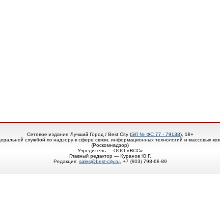
Сетевое издание Лучший Город / Best City (
ЭЛ № ФС 77 - 79138
), 18+
еральной службой по надзору в сфере связи, информационных технологий и массовых ко
(Роскомнадзор)
Учредитель — ООО «ВСС»
Главный редактор — Куранов Ю.Г.
Редакция:
sales@best-city.ru
, +7 (903) 798-68-89