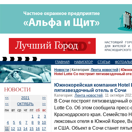
ГЛАВНАЯ
НАВИГАТОР
СТАТЬИ
ФОТОАЛЬ
Новости
| Категория:
Лента новостей
|
Южнок
Hotel Lotte Co построит пятизвездочный от
Южнокорейская компания Hotel L
пятизвездочный отель в Сочи
Категория:
Лента новостей
, 11 октября 202
2021
<<
>>
В Сочи построят пятизвездочный о
ОКТЯБРЬ
<<
>>
Lotte Co. Об этом сообщила пресс
пн
вт
ср
чт
пт
сб
вс
Краснодарского края. Семейство Ho
1
2
3
люксовых отеля в Южной Корее, В
4
5
6
7
8
9
10
и США. Объект в Сочи станет пяты
11
12
13
14
15
16
17