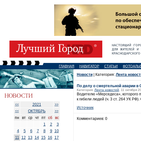
ГЛАВНАЯ
НАВИГАТОР
СТАТЬИ
ФОТОАЛЬ
Новости
| Категория:
Лента новост
По делу о смертельной аварии в
Категория:
Лента новостей
, 11 октября 2
Водителю «Мерседеса», которого 
к гибели людей (ч. 3 ст. 264 УК Р
2021
<<
>>
Источник
ОКТЯБРЬ
<<
>>
пн
вт
ср
чт
пт
сб
вс
Комментариев: 0
1
2
3
4
5
6
7
8
9
10
11
12
13
14
15
16
17