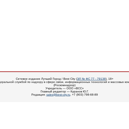
Сетевое издание Лучший Город / Best City (
ЭЛ № ФС 77 - 79138
), 18+
еральной службой по надзору в сфере связи, информационных технологий и массовых ко
(Роскомнадзор)
Учредитель — ООО «ВСС»
Главный редактор — Куранов Ю.Г.
Редакция:
sales@best-city.ru
, +7 (903) 798-68-89