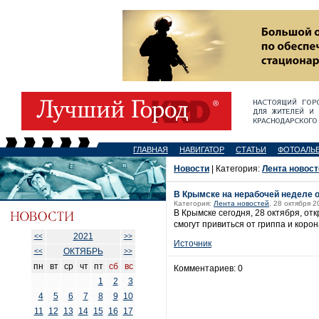
ГЛАВНАЯ
НАВИГАТОР
СТАТЬИ
ФОТОАЛЬ
Новости
| Категория:
Лента новост
В Крымске на нерабочей неделе 
Категория:
Лента новостей
, 28 октября 2
В Крымске сегодня, 28 октября, о
смогут привиться от гриппа и коро
2021
<<
>>
Источник
ОКТЯБРЬ
<<
>>
пн
вт
ср
чт
пт
сб
вс
Комментариев: 0
1
2
3
4
5
6
7
8
9
10
11
12
13
14
15
16
17