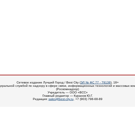
Сетевое издание Лучший Город / Best City (
ЭЛ № ФС 77 - 79138
), 18+
еральной службой по надзору в сфере связи, информационных технологий и массовых ко
(Роскомнадзор)
Учредитель — ООО «ВСС»
Главный редактор — Куранов Ю.Г.
Редакция:
sales@best-city.ru
, +7 (903) 798-68-89