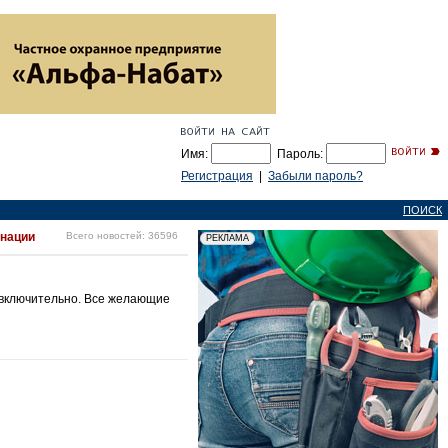
Имя:
Пароль:
Регистрация
|
Забыли пароль?
ПОИСК
инации
Всего новостей: 36596
я включительно. Все желающие