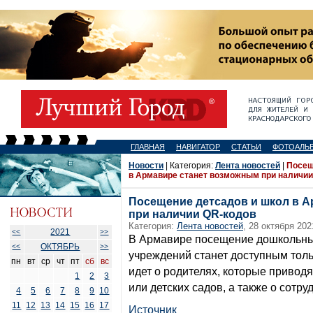
ГЛАВНАЯ
НАВИГАТОР
СТАТЬИ
ФОТОАЛЬ
Новости
| Категория:
Лента новостей
|
Посещ
в Армавире станет возможным при наличии
Посещение детсадов и школ в 
при наличии QR-кодов
Категория:
Лента новостей
, 28 октября 202
2021
<<
>>
В Армавире посещение дошкольны
ОКТЯБРЬ
<<
>>
учреждений станет доступным толь
пн
вт
ср
чт
пт
сб
вс
идет о родителях, которые приводя
1
2
3
или детских садов, а также о сотру
4
5
6
7
8
9
10
11
12
13
14
15
16
17
Источник