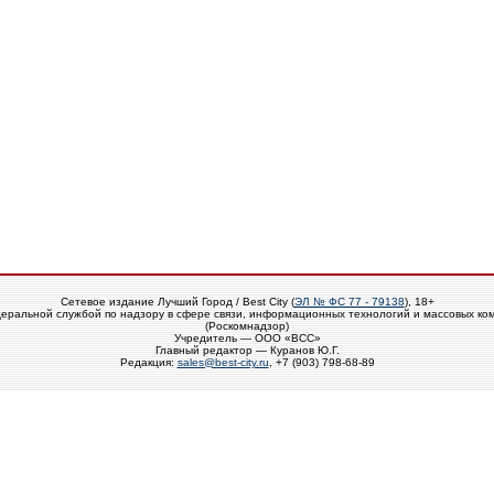
Сетевое издание Лучший Город / Best City (
ЭЛ № ФС 77 - 79138
), 18+
еральной службой по надзору в сфере связи, информационных технологий и массовых ко
(Роскомнадзор)
Учредитель — ООО «ВСС»
Главный редактор — Куранов Ю.Г.
Редакция:
sales@best-city.ru
, +7 (903) 798-68-89