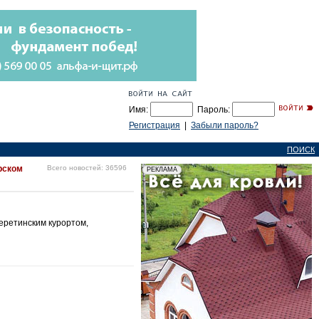
Имя:
Пароль:
Регистрация
|
Забыли пароль?
ПОИСК
рском
Всего новостей: 36596
еретинским курортом,