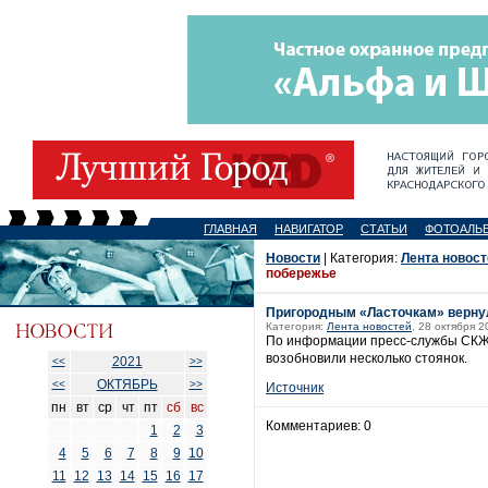
ГЛАВНАЯ
НАВИГАТОР
СТАТЬИ
ФОТОАЛЬ
Новости
| Категория:
Лента новост
побережье
Пригородным «Ласточкам» вернул
Категория:
Лента новостей
, 28 октября 2
По информации пресс-службы СКЖД,
возобновили несколько стоянок.
2021
<<
>>
ОКТЯБРЬ
<<
>>
Источник
пн
вт
ср
чт
пт
сб
вс
Комментариев: 0
1
2
3
4
5
6
7
8
9
10
11
12
13
14
15
16
17