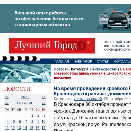
ГЛАВНАЯ
НАВИГАТОР
СТАТЬИ
ФОТОАЛЬ
Новости
| Категория:
Лента новостей
|
На вр
краевого Праздника урожая в центре Красн
движение
На время проведения краевого 
Краснодара ограничат движени
2021
<<
>>
Категория:
Лента новостей
, 28 октября 202
ОКТЯБРЬ
<<
>>
В Краснодаре 30 октября пройдет
пн
вт
ср
чт
пт
сб
вс
урожая. Движение транспортных ср
1
2
3
с 7 утра до 16 часов по ул. им. Пу
4
5
6
7
8
9
10
до ул. Красной, по ул. Рашпилевско
11
12
13
14
15
16
17