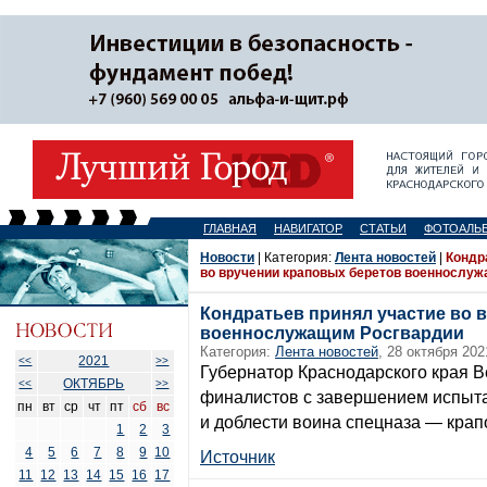
ГЛАВНАЯ
НАВИГАТОР
СТАТЬИ
ФОТОАЛЬ
Новости
| Категория:
Лента новостей
|
Кондр
во вручении краповых беретов военнослу
Кондратьев принял участие во 
военнослужащим Росгвардии
Категория:
Лента новостей
, 28 октября 202
2021
<<
>>
Губернатор Краснодарского края 
ОКТЯБРЬ
<<
>>
финалистов с завершением испыта
пн
вт
ср
чт
пт
сб
вс
и доблести воина спецназа — крап
1
2
3
4
5
6
7
8
9
10
Источник
11
12
13
14
15
16
17