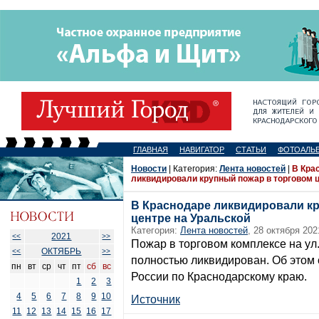
ГЛАВНАЯ
НАВИГАТОР
СТАТЬИ
ФОТОАЛЬ
Новости
| Категория:
Лента новостей
|
В Кра
ликвидировали крупный пожар в торговом ц
В Краснодаре ликвидировали к
центре на Уральской
Категория:
Лента новостей
, 28 октября 202
2021
<<
>>
Пожар в торговом комплексе на ул
ОКТЯБРЬ
<<
>>
полностью ликвидирован. Об этом
пн
вт
ср
чт
пт
сб
вс
России по Краснодарскому краю.
1
2
3
4
5
6
7
8
9
10
Источник
11
12
13
14
15
16
17