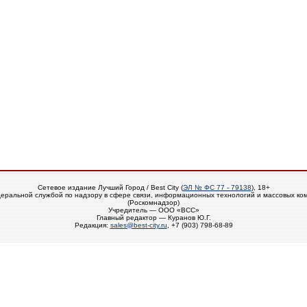
Сетевое издание Лучший Город / Best City (
ЭЛ № ФС 77 - 79138
), 18+
еральной службой по надзору в сфере связи, информационных технологий и массовых ко
(Роскомнадзор)
Учредитель — ООО «ВСС»
Главный редактор — Куранов Ю.Г.
Редакция:
sales@best-city.ru
, +7 (903) 798-68-89