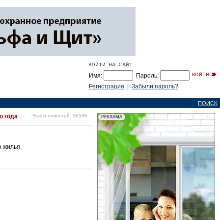
Имя:
Пароль:
Регистрация
|
Забыли пароль?
ПОИСК
о года
Всего новостей: 36596
о жилья.