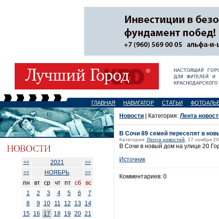
ГЛАВНАЯ
НАВИГАТОР
СТАТЬИ
ФОТОАЛЬ
Новости
| Категория:
Лента новост
В Сочи 89 семей переселят в нов
Категория:
Лента новостей
, 17 ноября 20
В Сочи в новый дом на улице 20 Г
Источник
2021
<<
>>
НОЯБРЬ
<<
>>
Комментариев: 0
пн
вт
ср
чт
пт
сб
вс
1
2
3
4
5
6
7
8
9
10
11
12
13
14
15
16
17
18
19
20
21