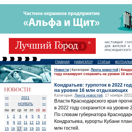
ГЛАВНАЯ
НАВИГАТОР
СТАТЬИ
ФОТОАЛЬ
Новости
| Категория:
Лента новостей
|
Кондра
году планируют сохранить на уровне 16 м
Кондратьев: турпоток в 2022 го
на уровне 16 млн отдыхающих
Категория:
Лента новостей
, 17 ноября 2021
2021
<<
>>
Власти Краснодарского края прогно
НОЯБРЬ
<<
>>
в 2022 году сохранится на уровне 
пн
вт
ср
чт
пт
сб
вс
По словам губернатора Краснодар
1
2
3
4
5
6
7
Кондратьева, курорты Кубани план
8
9
10
11
12
13
14
млн гостей.
15
16
17
18
19
20
21