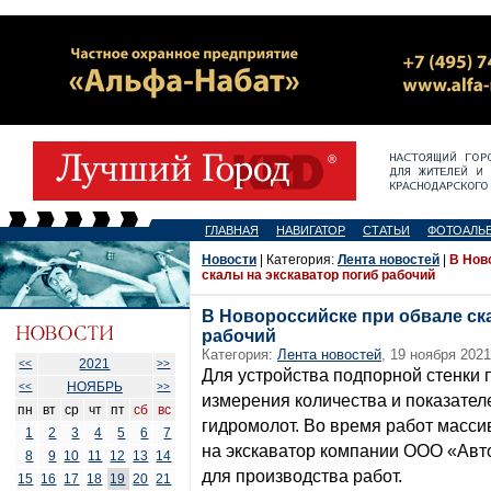
ГЛАВНАЯ
НАВИГАТОР
СТАТЬИ
ФОТОАЛЬ
Новости
| Категория:
Лента новостей
|
В Нов
скалы на экскаватор погиб рабочий
В Новороссийске при обвале ск
рабочий
Категория:
Лента новостей
, 19 ноября 2021
2021
<<
>>
Для устройства подпорной стенки 
НОЯБРЬ
<<
>>
измерения количества и показател
пн
вт
ср
чт
пт
сб
вс
гидромолот. Во время работ масси
1
2
3
4
5
6
7
на экскаватор компании ООО «Ав
8
9
10
11
12
13
14
для производства работ.
15
16
17
18
19
20
21