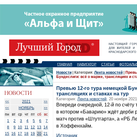
ГЛАВНАЯ
НАВИГАТОР
СТАТЬИ
ФОТОАЛЬ
Новости
| Категория:
Лента новостей
|
Превь
Бундеслиги: всё о марже, трансляциях и ст
Превью 12-го тура немецкой Бун
трансляциях и ставках на тур
Категория:
Лента новостей
, 20 ноября 2021
2021
<<
>>
Впереди очередной, 12-й по счёту 
НОЯБРЬ
<<
>>
в котором «Баварию» ждёт дерби 
пн
вт
ср
чт
пт
сб
вс
матч против «Штутгарта», а «РБ Л
1
2
3
4
5
6
7
в Хоффенхайм.
8
9
10
11
12
13
14
15
16
17
18
19
20
21
Источник