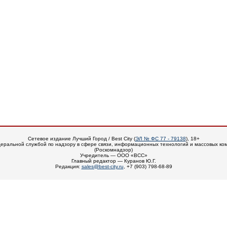
Сетевое издание Лучший Город / Best City (
ЭЛ № ФС 77 - 79138
), 18+
еральной службой по надзору в сфере связи, информационных технологий и массовых ко
(Роскомнадзор)
Учредитель — ООО «ВСС»
Главный редактор — Куранов Ю.Г.
Редакция:
sales@best-city.ru
, +7 (903) 798-68-89