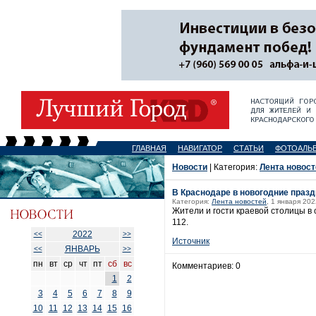
ГЛАВНАЯ
НАВИГАТОР
СТАТЬИ
ФОТОАЛЬ
Новости
| Категория:
Лента новост
В Краснодаре в новогодние праз
Категория:
Лента новостей
, 1 января 202
Жители и гости краевой столицы в
112.
2022
<<
>>
Источник
ЯНВАРЬ
<<
>>
пн
вт
ср
чт
пт
сб
вс
Комментариев: 0
1
2
3
4
5
6
7
8
9
10
11
12
13
14
15
16