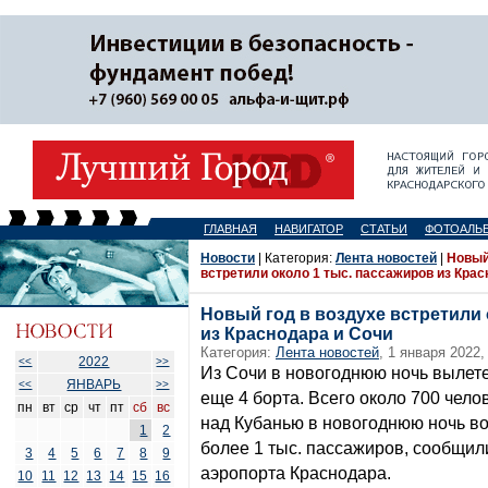
ГЛАВНАЯ
НАВИГАТОР
СТАТЬИ
ФОТОАЛЬ
Новости
| Категория:
Лента новостей
|
Новый
встретили около 1 тыс. пассажиров из Крас
Новый год в воздухе встретили 
из Краснодара и Сочи
Категория:
Лента новостей
, 1 января 2022,
2022
<<
>>
Из Сочи в новогоднюю ночь вылете
ЯНВАРЬ
<<
>>
еще 4 борта. Всего около 700 чело
пн
вт
ср
чт
пт
сб
вс
над Кубанью в новогоднюю ночь в
1
2
более 1 тыс. пассажиров, сообщил
3
4
5
6
7
8
9
аэропорта Краснодара.
10
11
12
13
14
15
16