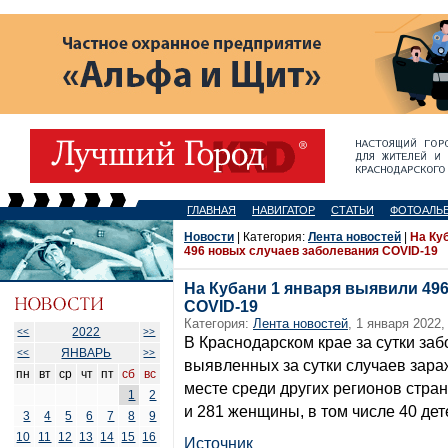
ГЛАВНАЯ
НАВИГАТОР
СТАТЬИ
ФОТОАЛЬ
Новости
| Категория:
Лента новостей
|
На Ку
496 новых случаев заболевания COVID-19
На Кубани 1 января выявили 49
COVID-19
Категория:
Лента новостей
, 1 января 2022,
2022
<<
>>
В Краснодарском крае за сутки заб
ЯНВАРЬ
<<
>>
выявленных за сутки случаев зара
пн
вт
ср
чт
пт
сб
вс
месте среди других регионов стра
1
2
и 281 женщины, в том числе 40 дет
3
4
5
6
7
8
9
10
11
12
13
14
15
16
Источник