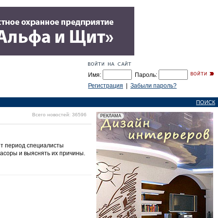
Имя:
Пароль:
Регистрация
|
Забыли пароль?
ПОИСК
Всего новостей: 36596
от период специалисты
асоры и выяснять их причины.