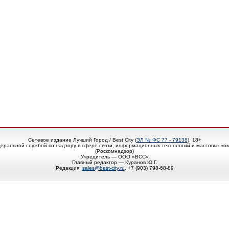
Сетевое издание Лучший Город / Best City (
ЭЛ № ФС 77 - 79138
), 18+
еральной службой по надзору в сфере связи, информационных технологий и массовых ко
(Роскомнадзор)
Учредитель — ООО «ВСС»
Главный редактор — Куранов Ю.Г.
Редакция:
sales@best-city.ru
, +7 (903) 798-68-89