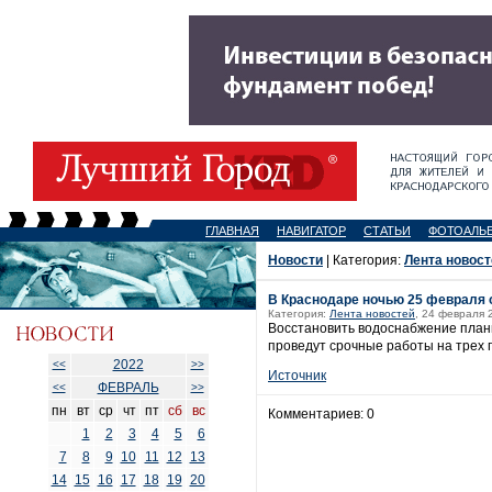
ГЛАВНАЯ
НАВИГАТОР
СТАТЬИ
ФОТОАЛЬ
Новости
| Категория:
Лента новост
В Краснодаре ночью 25 февраля о
Категория:
Лента новостей
, 24 февраля 
Восстановить водоснабжение плани
проведут срочные работы на трех 
2022
<<
>>
Источник
ФЕВРАЛЬ
<<
>>
пн
вт
ср
чт
пт
сб
вс
Комментариев: 0
1
2
3
4
5
6
7
8
9
10
11
12
13
14
15
16
17
18
19
20