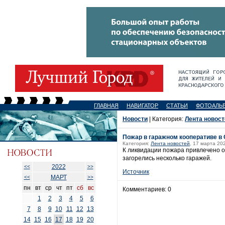
ГЛАВНАЯ
НАВИГАТОР
СТАТЬИ
ФОТОАЛЬ
Новости
| Категория:
Лента новост
Пожар в гаражном кооперативе в
Категория:
Лента новостей
, 17 марта 20
К ликвидации пожара привлечено от
загорелись несколько гаражей.
2022
<<
>>
Источник
МАРТ
<<
>>
пн
вт
ср
чт
пт
сб
вс
Комментариев: 0
1
2
3
4
5
6
7
8
9
10
11
12
13
14
15
16
17
18
19
20