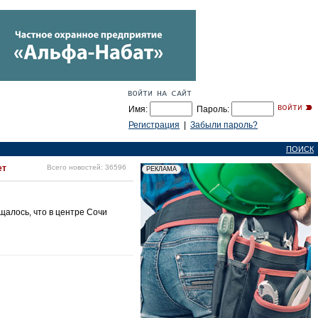
Имя:
Пароль:
Регистрация
|
Забыли пароль?
ПОИСК
ет
Всего новостей: 36596
щалось, что в центре Сочи