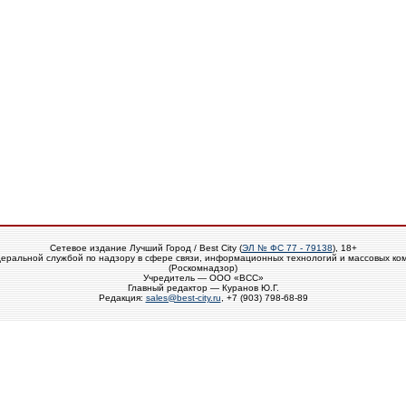
Сетевое издание Лучший Город / Best City (
ЭЛ № ФС 77 - 79138
), 18+
еральной службой по надзору в сфере связи, информационных технологий и массовых ко
(Роскомнадзор)
Учредитель — ООО «ВСС»
Главный редактор — Куранов Ю.Г.
Редакция:
sales@best-city.ru
, +7 (903) 798-68-89