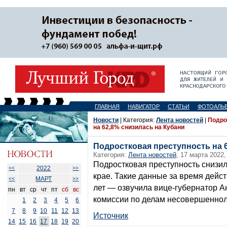
ГЛАВНАЯ
НАВИГАТОР
СТАТЬИ
ФОТОАЛЬ
Новости
| Категория:
Лента новостей
|
Подро
на 62,8% снизилась на Кубани
Подростковая преступность на 
Категория:
Лента новостей
, 17 марта 2022,
Подростковая преступность снизил
2022
<<
>>
крае. Такие данные за время дейст
МАРТ
<<
>>
лет — озвучила вице-губернатор А
пн
вт
ср
чт
пт
сб
вс
комиссии по делам несовершеннол
1
2
3
4
5
6
7
8
9
10
11
12
13
Источник
14
15
16
17
18
19
20