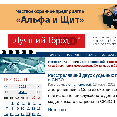
ГЛАВНАЯ
НАВИГАТОР
СТАТЬИ
ФОТОАЛЬ
Новости
| Категория:
Лента новостей
|
Расст
судебных приставов житель Сочи умер в 
Расстрелявший двух судебных 
в СИЗО
Категория:
Лента новостей
, 18 марта 2022,
2022
<<
>>
Застреливший в Сочи из охотничье
МАРТ
<<
>>
при исполнении служебного долга 
пн
вт
ср
чт
пт
сб
вс
медицинского стационара СИЗО-1 
1
2
3
4
5
6
7
8
9
10
11
12
13
Источник
14
15
16
17
18
19
20