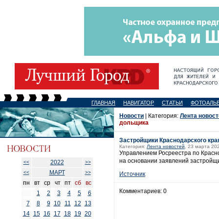
ГЛАВНАЯ
НАВИГАТОР
СТАТЬИ
ФОТОАЛЬ
Новости
| Категория:
Лента новост
дольщика
Застройщики Краснодарского края
Категория:
Лента новостей
, 23 марта 20
Управлением Росреестра по Красно
на основании заявлений застройщи
2022
<<
>>
МАРТ
<<
>>
Источник
пн
вт
ср
чт
пт
сб
вс
Комментариев: 0
1
2
3
4
5
6
7
8
9
10
11
12
13
14
15
16
17
18
19
20