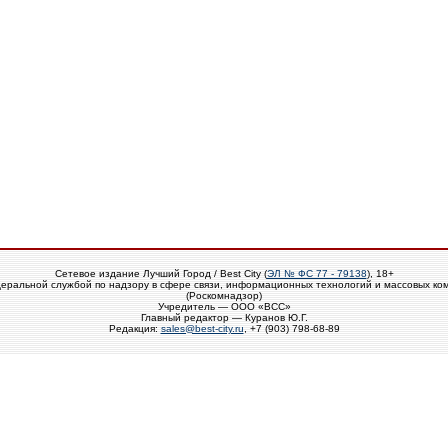
Сетевое издание Лучший Город / Best City (
ЭЛ № ФС 77 - 79138
), 18+
еральной службой по надзору в сфере связи, информационных технологий и массовых ко
(Роскомнадзор)
Учредитель — ООО «ВСС»
Главный редактор — Куранов Ю.Г.
Редакция:
sales@best-city.ru
, +7 (903) 798-68-89