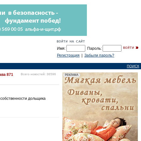
Имя:
Пароль:
Регистрация
|
Забыли пароль?
ПОИСК
ава 871
Всего новостей: 36596
 собственности дольщика