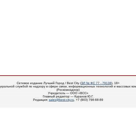
Сетевое издание Лучший Город / Best City (
ЭЛ № ФС 77 - 79138
), 18+
еральной службой по надзору в сфере связи, информационных технологий и массовых ко
(Роскомнадзор)
Учредитель — ООО «ВСС»
Главный редактор — Куранов Ю.Г.
Редакция:
sales@best-city.ru
, +7 (903) 798-68-89