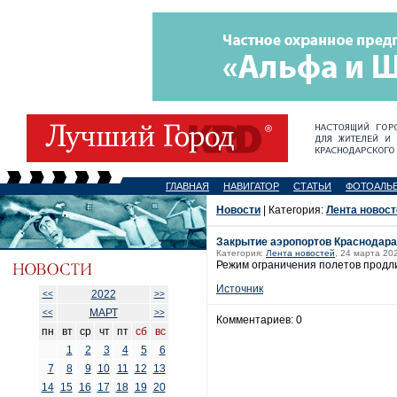
ГЛАВНАЯ
НАВИГАТОР
СТАТЬИ
ФОТОАЛЬ
Новости
| Категория:
Лента новост
Закрытие аэропортов Краснодара
Категория:
Лента новостей
, 24 марта 20
Режим ограничения полетов продли
Источник
2022
<<
>>
МАРТ
<<
>>
Комментариев: 0
пн
вт
ср
чт
пт
сб
вс
1
2
3
4
5
6
7
8
9
10
11
12
13
14
15
16
17
18
19
20