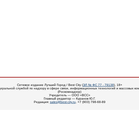
Сетевое издание Лучший Город / Best City (
ЭЛ № ФС 77 - 79138
), 18+
еральной службой по надзору в сфере связи, информационных технологий и массовых ко
(Роскомнадзор)
Учредитель — ООО «ВСС»
Главный редактор — Куранов Ю.Г.
Редакция:
sales@best-city.ru
, +7 (903) 798-68-89