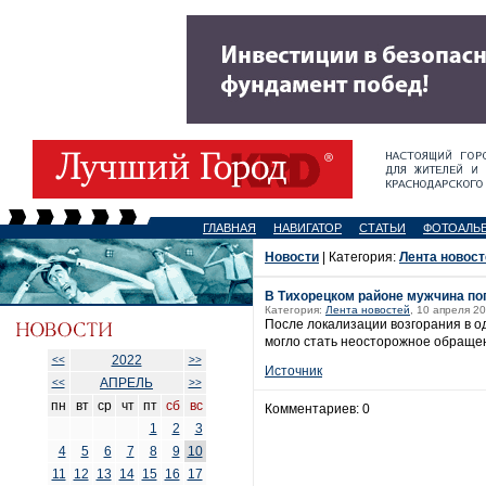
ГЛАВНАЯ
НАВИГАТОР
СТАТЬИ
ФОТОАЛЬ
Новости
| Категория:
Лента новост
В Тихорецком районе мужчина пог
Категория:
Лента новостей
, 10 апреля 20
После локализации возгорания в о
могло стать неосторожное обращен
2022
<<
>>
Источник
АПРЕЛЬ
<<
>>
пн
вт
ср
чт
пт
сб
вс
Комментариев: 0
1
2
3
4
5
6
7
8
9
10
11
12
13
14
15
16
17