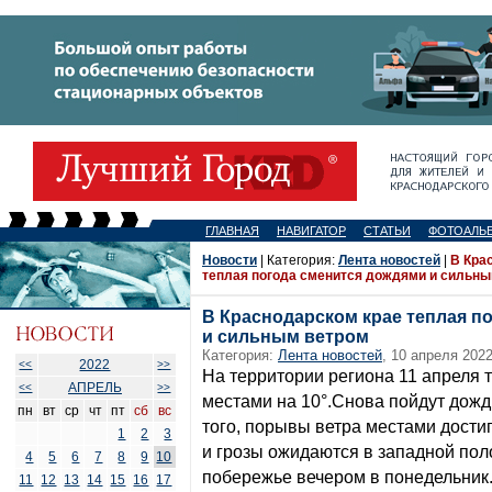
ГЛАВНАЯ
НАВИГАТОР
СТАТЬИ
ФОТОАЛЬ
Новости
| Категория:
Лента новостей
|
В Кра
теплая погода сменится дождями и сильны
В Краснодарском крае теплая п
и сильным ветром
Категория:
Лента новостей
, 10 апреля 2022
2022
<<
>>
На территории региона 11 апреля 
АПРЕЛЬ
<<
>>
местами на 10°.Снова пойдут дожди
пн
вт
ср
чт
пт
сб
вс
того, порывы ветра местами достиг
1
2
3
и грозы ожидаются в западной пол
4
5
6
7
8
9
10
побережье вечером в понедельник
11
12
13
14
15
16
17