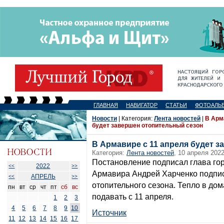
ГЛАВНАЯ
НАВИГАТОР
СТАТЬИ
ФОТОАЛЬ
Новости
| Категория:
Лента новостей
|
В Арм
будет завершен отопительный сезон
В Армавире с 11 апреля будет 
Категория:
Лента новостей
, 10 апреля 2022
Постановление подписал глава гор
2022
<<
>>
Армавира Андрей Харченко подпи
АПРЕЛЬ
<<
>>
отопительного сезона. Тепло в до
пн
вт
ср
чт
пт
сб
вс
подавать с 11 апреля.
1
2
3
4
5
6
7
8
9
10
Источник
11
12
13
14
15
16
17