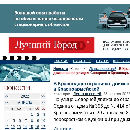
ГЛАВНАЯ
НАВИГАТОР
СТАТЬИ
ФОТОАЛЬ
Новости
| Категория:
Лента новостей
|
В Кра
движение по улицам Северной и Красноарм
В Краснодаре ограничат движен
и Красноармейской
Категория:
Лента новостей
, 28 апреля 2022
2022
<<
>>
На улице Северной движение огран
АПРЕЛЬ
<<
>>
Седина от дома № 396 до № 414 с 
пн
вт
ср
чт
пт
сб
вс
Красноармейской с 29 апреля до 3
1
2
3
перекрестком с Кузнечной при дви
4
5
6
7
8
9
10
11
12
13
14
15
16
17
Источник