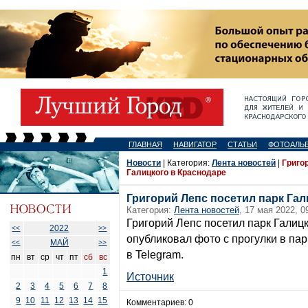
ГЛАВНАЯ
НАВИГАТОР
СТАТЬИ
ФОТОАЛЬ
Новости
| Категория:
Лента новостей
|
Григо
Галицкого в Краснодаре
Григорий Лепс посетил парк Гал
Категория:
Лента новостей
, 17 мая 2022, 0
Григорий Лепс посетил парк Галиц
2022
<<
>>
опубликовал фото с прогулки в па
МАЙ
<<
>>
в Telegram.
пн
вт
ср
чт
пт
сб
вс
1
Источник
2
3
4
5
6
7
8
9
10
11
12
13
14
15
Комментариев: 0